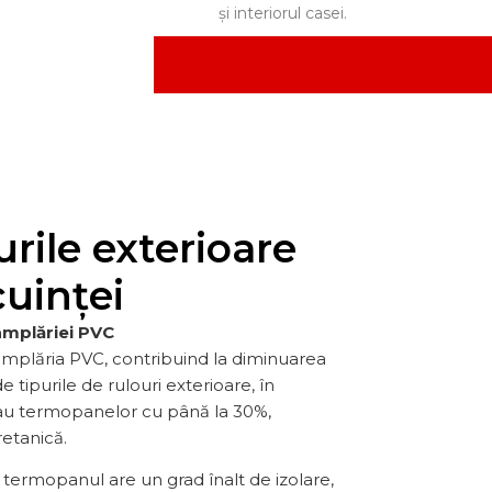
și interiorul casei.
ile exterioare
cuinței
âmplăriei PVC
de tâmplăria PVC, contribuind la diminuarea
 tipurile de rulouri exterioare, în
sau termopanelor cu până la 30%,
etanică.
 termopanul are un grad înalt de izolare,