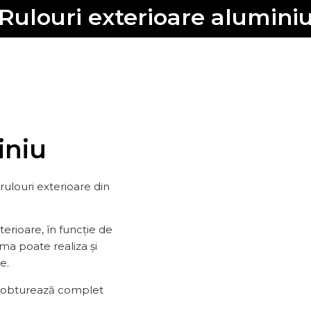
Rulouri exterioare alumini
iniu
rulouri exterioare din
erioare, în funcție de
irma poate realiza și
e.
și obturează complet