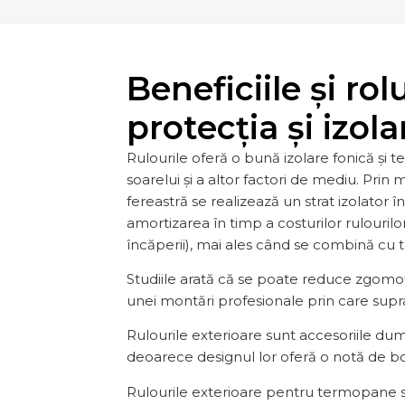
Beneficiile și rol
protecția și izola
Rulourile oferă o bună izolare fonică și t
soarelui și a altor factori de mediu. Prin
fereastră se realizează un strat izolator 
amortizarea în timp a costurilor rulourilor
încăperii), mai ales când se combină c
Studiile arată că se poate reduce zgomotu
unei montări profesionale prin care supr
Rulourile exterioare sunt accesoriile d
deoarece designul lor oferă o notă de boem
Rulourile exterioare pentru termopane s