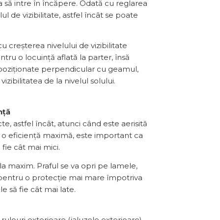
a să intre în încăpere. Odată cu reglarea
l de vizibilitate, astfel încât se poate
 creșterea nivelului de vizibilitate
ntru o locuință aflată la parter, însă
, poziționate perpendicular cu geamul,
ibilitatea de la nivelul solului.
nță
te, astfel încât, atunci când este aerisită
u o eficiență maximă, este important ca
fie cât mai mici.
la maxim. Praful se va opri pe lamele,
, pentru o protecție mai mare împotriva
e să fie cât mai late.
ulouri exterioare (jaluzele exterioare)