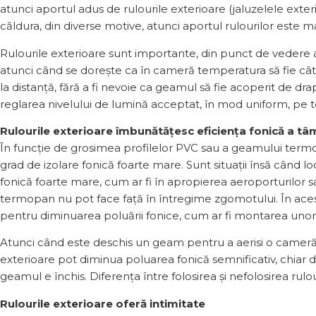
atunci aportul adus de rulourile exterioare (jaluzelele exte
căldura, din diverse motive, atunci aportul rulourilor este m
Rulourile exterioare sunt importante, din punct de vedere al e
atunci când se dorește ca în cameră temperatura să fie cât 
la distanță, fără a fi nevoie ca geamul să fie acoperit de dra
reglarea nivelului de lumină acceptat, în mod uniform, pe to
Rulourile exterioare îmbunătățesc eficiența fonică a tâ
În funcție de grosimea profilelor PVC sau a geamului termo
grad de izolare fonică foarte mare. Sunt situații însă când l
fonică foarte mare, cum ar fi în apropierea aeroporturilor sa
termopan nu pot face față în întregime zgomotului. În aces
pentru diminuarea poluării fonice, cum ar fi montarea unor 
Atunci când este deschis un geam pentru a aerisi o cameră, î
exterioare pot diminua poluarea fonică semnificativ, chiar 
geamul e închis. Diferența între folosirea și nefolosirea rulou
Rulourile exterioare oferă intimitate