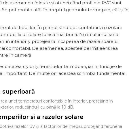
 de asemenea folosite și atunci când profilele PVC sunt
. Se pot monta atât în dreptul geamului termopan, cât și în
rent de tipul lor. În primul rând pot contribui la o izolare
ntribui la o izolare fonică mai bună. Nu în ultimul rând,
i în interior și protejează încăperea de razele soarelui,
ai confortabil. De asemenea, acestea permit aerisirea
intre în cameră.
ecuritatea ușilor și ferestrelor termopan, iar în funcție de
zual important. De multe ori, acestea schimbă fundamental
ă superioară
rea unei temperaturi confortabile în interior, protejând în
xterior, reducându-l cu până la 10 dB.
mperiilor și a razelor solare
otriva razelor UV și a factorilor de mediu, protejând feroneria