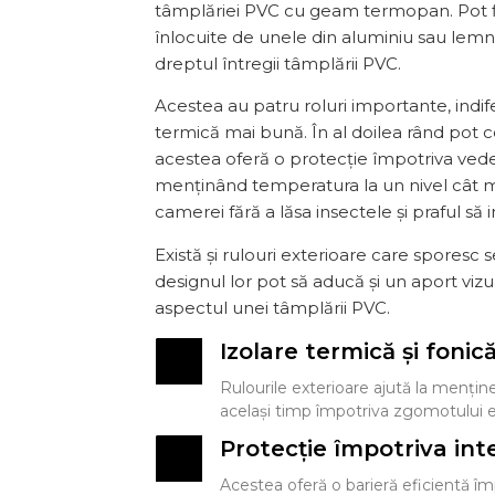
tâmplăriei PVC cu geam termopan. Pot fi
înlocuite de unele din aluminiu sau lemn
dreptul întregii tâmplării PVC.
Acestea au patru roluri importante, indife
termică mai bună. În al doilea rând pot co
acestea oferă o protecție împotriva vederi
menținând temperatura la un nivel cât m
camerei fără a lăsa insectele și praful să 
Există și rulouri exterioare care sporesc s
designul lor pot să aducă și un aport vi
aspectul unei tâmplării PVC.
Izolare termică și fonic
Rulourile exterioare ajută la menține
același timp împotriva zgomotului e
Protecție împotriva inte
Acestea oferă o barieră eficientă împ