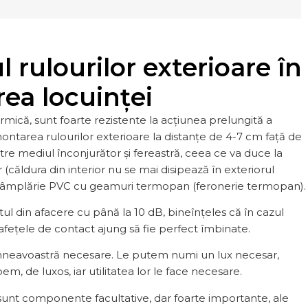
ul rulourilor exterioare în
rea locuinței
ermică, sunt foarte rezistente la acțiunea prelungită a
 montarea rulourilor exterioare la distanțe de 4-7 cm față de
între mediul înconjurător și fereastră, ceea ce va duce la
 (căldura din interior nu se mai disipează în exteriorul
u tâmplărie PVC cu geamuri termopan (feronerie termopan).
l din afacere cu până la 10 dB, bineînțeles că în cazul
afețele de contact ajung să fie perfect îmbinate.
umneavoastră necesare. Le putem numi un lux necesar,
, de luxos, iar utilitatea lor le face necesare.
unt componente facultative, dar foarte importante, ale