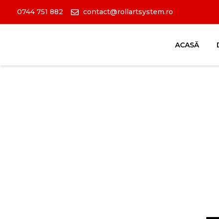
0744 751 882
contact@rollartsystem.ro
ACASĂ