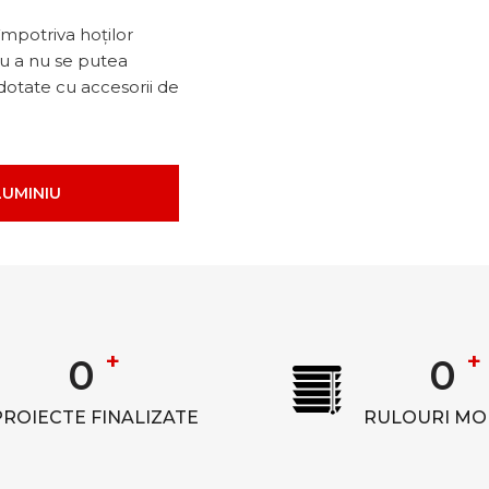
împotriva hoților
ru a nu se putea
 dotate cu accesorii de
LUMINIU
+
+
0
0
PROIECTE FINALIZATE
RULOURI MO