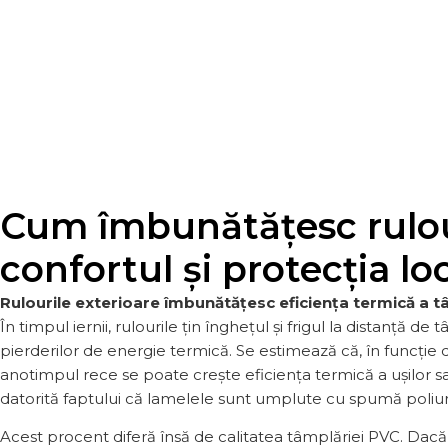
Cum îmbunătățesc rulour
confortul și protecția lo
Rulourile exterioare îmbunătățesc eficiența termică a t
În timpul iernii, rulourile țin înghețul și frigul la distanță 
pierderilor de energie termică. Se estimează că, în funcție de
anotimpul rece se poate crește eficiența termică a ușilor 
datorită faptului că lamelele sunt umplute cu spumă poliur
Acest procent diferă însă de calitatea tâmplăriei PVC. Dacă