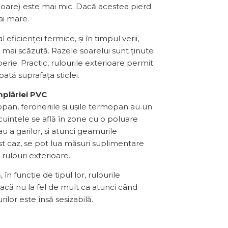
rioare) este mai mic. Dacă acestea pierd
ai mare.
ficienței termice, și în timpul verii,
mai scăzută. Razele soarelui sunt ținute
perie. Practic, rulourile exterioare permit
ată suprafața sticlei.
mplăriei PVC
pan, feroneriile și ușile termopan au un
ocuințele se află în zone cu o poluare
u a garilor, și atunci geamurile
t caz, se pot lua măsuri suplimentare
rulouri exterioare.
n funcție de tipul lor, rulourile
dacă nu la fel de mult ca atunci când
rilor este însă sesizabilă.