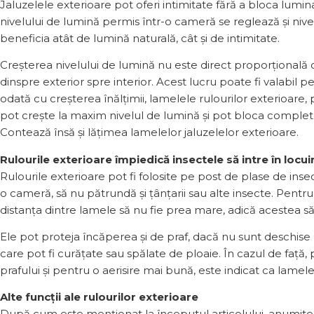
Jaluzelele exterioare pot oferi intimitate fără a bloca lumin
nivelului de lumină permis într-o cameră se reglează și nivelu
beneficia atât de lumină naturală, cât și de intimitate.
Creșterea nivelului de lumină nu este direct proporțională cu
dinspre exterior spre interior. Acest lucru poate fi valabil pe
odată cu creșterea înălțimii, lamelele rulourilor exterioare
pot crește la maxim nivelul de lumină și pot bloca complet viz
Contează însă și lățimea lamelelor jaluzelelor exterioare.
Rulourile exterioare împiedică insectele să intre în locui
Rulourile exterioare pot fi folosite pe post de plase de insec
o cameră, să nu pătrundă și țânțarii sau alte insecte. Pentr
distanța dintre lamele să nu fie prea mare, adică acestea să 
Ele pot proteja încăperea și de praf, dacă nu sunt deschise 
care pot fi curățate sau spălate de ploaie. În cazul de față
prafului și pentru o aerisire mai bună, este indicat ca lamelel
Alte funcții ale rulourilor exterioare
După cum este menționat la începutul articolului, anumite r